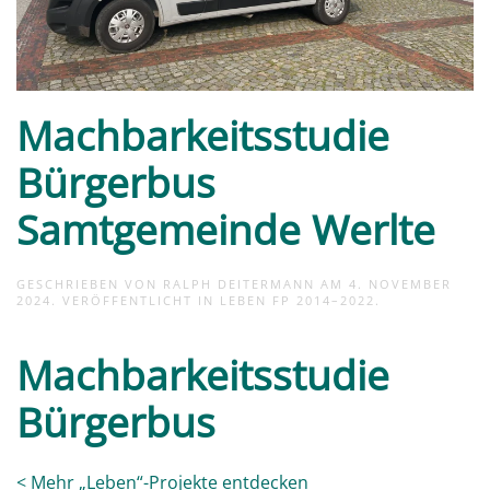
Machbarkeitsstudie
Bürgerbus
Samtgemeinde Werlte
GESCHRIEBEN VON
RALPH DEITERMANN
AM
4. NOVEMBER
2024
. VERÖFFENTLICHT IN
LEBEN FP 2014–2022
.
Machbarkeitsstudie
Bürgerbus
< Mehr „Leben“-Projekte entdecken