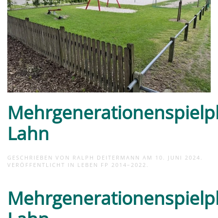
Mehrgenerationenspielpl
Lahn
GESCHRIEBEN VON
RALPH DEITERMANN
AM
10. JUNI 2024
.
VERÖFFENTLICHT IN
LEBEN FP 2014–2022
.
Mehrgenerationenspielpl