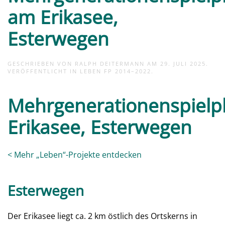
am Erikasee,
Esterwegen
GESCHRIEBEN VON
RALPH DEITERMANN
AM
29. JULI 2025
.
VERÖFFENTLICHT IN
LEBEN FP 2014–2022
.
Mehrgenerationenspielpl
Erikasee, Esterwegen
< Mehr „Leben“-Projekte entdecken
Esterwegen
Der Erikasee liegt ca. 2 km östlich des Ortskerns in