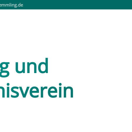
emmling.de
g und
isverein