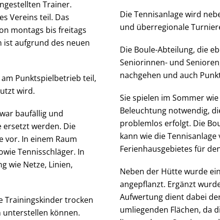
ngestellten Trainer.
Die Tennisanlage wird nebe
 Vereins teil. Das
und überregionale Turniere
on montags bis freitags
n ist aufgrund des neuen
Die Boule-Abteilung, die e
Seniorinnen- und Senioren,
nachgehen und auch Punkts
m Punktspielbetrieb teil,
tzt wird.
Sie spielen im Sommer wie 
Beleuchtung notwendig, die
war baufällig und
problemlos erfolgt. Die Bo
ersetzt werden. Die
kann wie die Tennisanlage v
e vor. In einem Raum
Ferienhausgebietes für de
owie Tennisschläger. In
g wie Netze, Linien,
Neben der Hütte wurde ei
angepflanzt. Ergänzt wurd
Aufwertung dient dabei de
ie Trainingskinder trocken
umliegenden Flächen, da di
h unterstellen können.