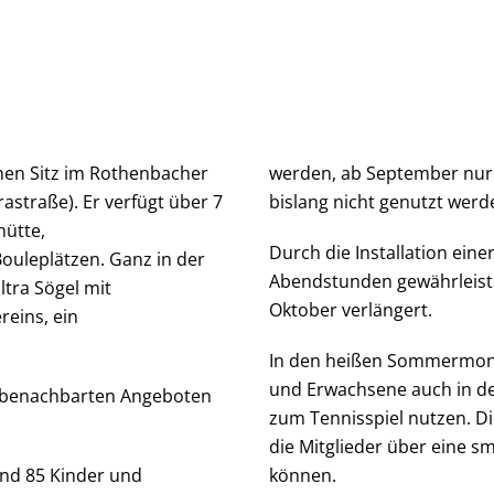
inen Sitz im Rothenbacher
werden, ab September nur 
rastraße). Er verfügt über 7
bislang nicht genutzt werd
hütte,
Durch die Installation einer
ouleplätzen. Ganz in der
Abendstunden gewährleiste
ltra Sögel mit
Oktober verlängert.
reins, ein
In den heißen Sommermona
und Erwachsene auch in de
n benachbarten Angeboten
zum Tennisspiel nutzen. Di
die Mitglieder über eine s
und 85 Kinder und
können.