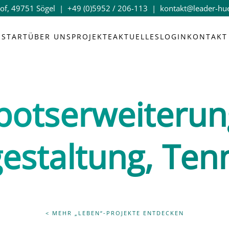
of, 49751 Sögel |
+49 (0)5952 / 206-113
|
kontakt@leader-hu
START
ÜBER UNS
PROJEKTE
AKTUELLES
LOGIN
KONTAKT
botserweiterun
estaltung, Tenn
< MEHR „LEBEN“-PROJEKTE ENTDECKEN