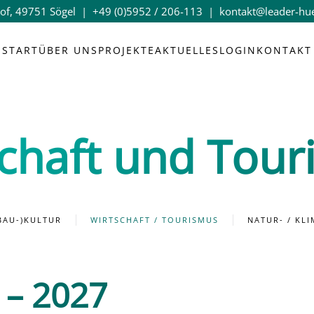
of, 49751 Sögel |
+49 (0)5952 / 206-113
|
kontakt@leader-hu
START
ÜBER UNS
PROJEKTE
AKTUELLES
LOGIN
KONTAKT
chaft und Tou
(BAU-)KULTUR
WIRTSCHAFT / TOURISMUS
NATUR- / KL
 – 2027