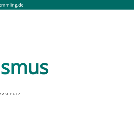
emmling.de
rismus
IMASCHUTZ