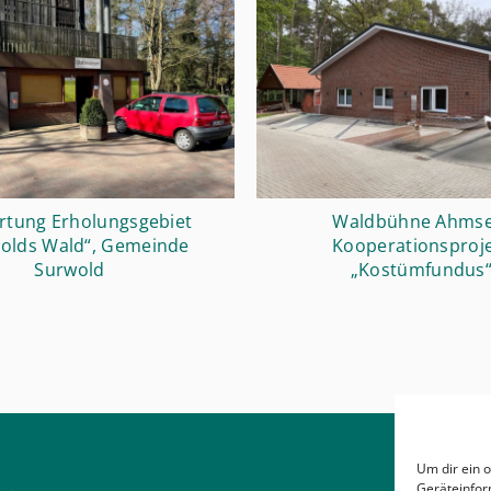
rtung Erholungsgebiet
Waldbühne Ahmse
olds Wald“, Gemeinde
Kooperationsproj
Surwold
„Kostümfundus
Um dir ein 
Geräteinfor