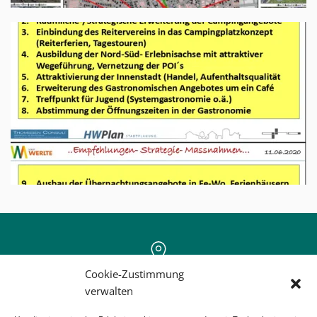
Cookie-Zustimmung
Ludmillenhof, 49751 Sögel
verwalten